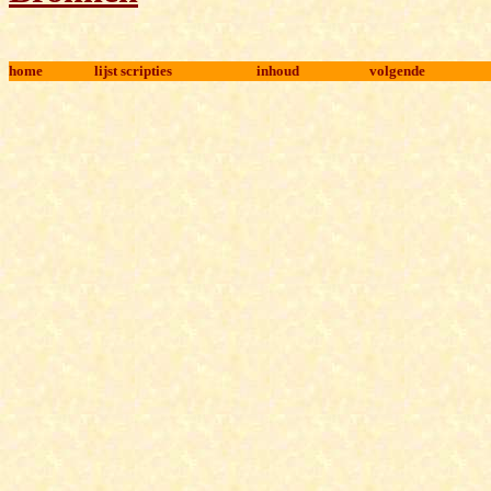
home
lijst scripties
inhoud
volgende