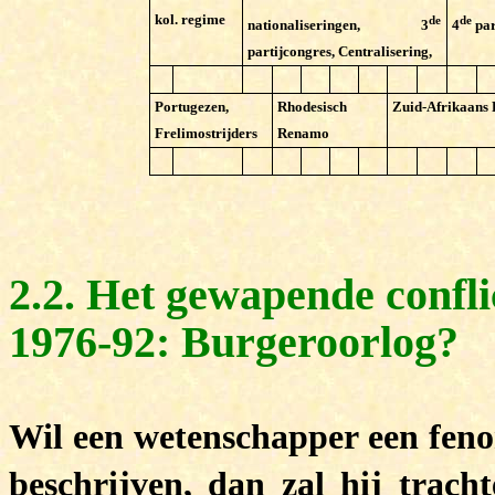
kol. regime
de
de
nationaliseringen, 3
4
par
partijcongres, Centralisering,
Portugezen,
Rhodesisch
Zuid-Afrikaans
Frelimostrijders
Renamo
2.2. Het gewapende confl
1976-92: Burgeroorlog?
Wil een wetenschapper een feno
beschrijven, dan zal hij trach