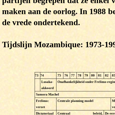
partijen begrepen dat ze enkel 
maken aan de oorlog. In 1988 be
de vrede ondertekend.
Tijdslijn Mozambique: 1973-19
73
74
75
76
77
78
79
80
81
82
8
Lusaka-
Onafhankelijkheid onder Frelimo-regi
akkoord
S
amora Machel
Frelimo:
Centrale planning model
Me
verzet
v
Dictatoriaal
Centraal beleid,
De eers