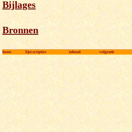
Bijlages
Bronnen
home
lijst scripties
inhoud
volgende