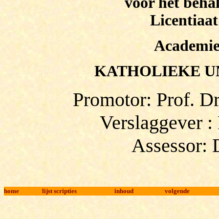
voor het beha
Licentiaat
Academie
KATHOLIEKE U
Promotor: Prof.
D
Verslaggever 
Assessor:
home
lijst scripties
inhoud
volgende