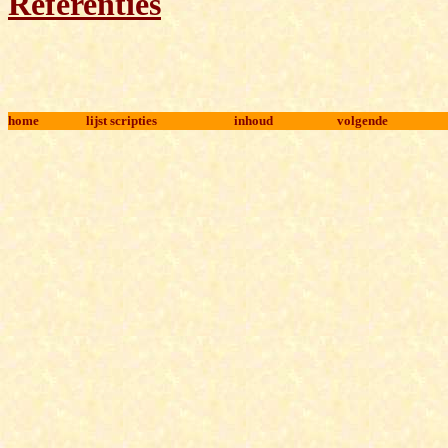
Referenties
home
lijst scripties
inhoud
volgende