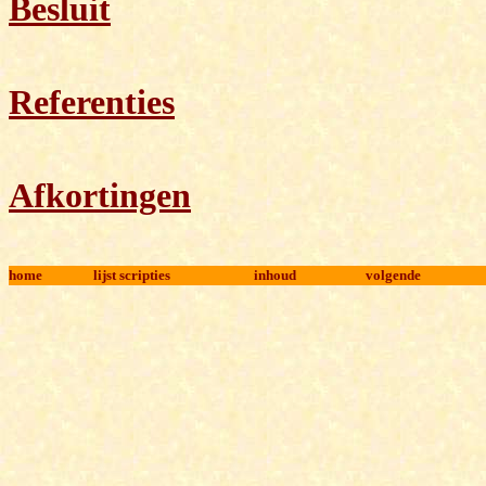
Besluit
Referenties
Afkortingen
home
lijst scripties
inhoud
volgende