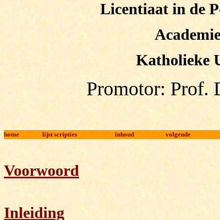
Licentiaat in de 
Academie
Katholieke
Promotor: Prof.
home
lijst scripties
inhoud
volgende
Voorwoord
Inleiding