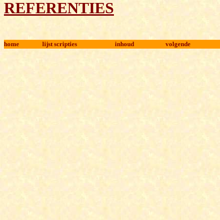
REFERENTIES
home
lijst scripties
inhoud
volgende