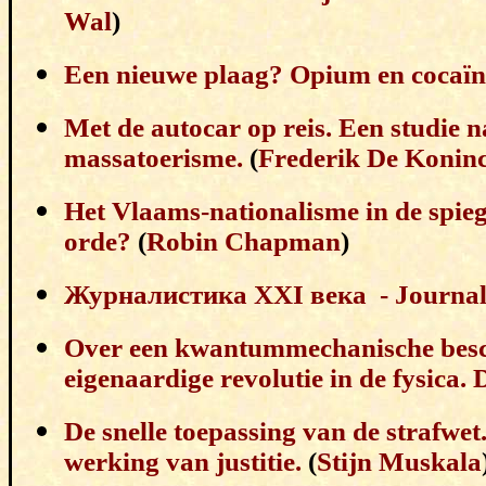
Wal
)
Een nieuwe plaag? Opium en cocaïn
Met de autocar op reis. Een studie n
massatoerisme.
(
Frederik De Konin
Het Vlaams-nationalisme in de spieg
orde?
(
Robin Chapman
)
Журналистика XXI века - Journalis
Over een kwantummechanische besch
eigenaardige revolutie in de fysica.
De snelle toepassing van de strafwet
werking van justitie.
(
Stijn Muskala