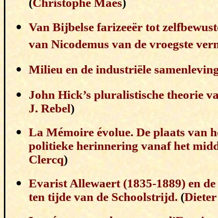
(
Christophe Maes
)
Van Bijbelse farizeeër tot zelfbewus
van Nicodemus van de vroegste verm
Milieu en de industriële samenlevin
John Hick’s pluralistische theorie va
J. Rebel
)
La Mémoire évolue. De plaats van 
politieke herinnering vanaf het midd
Clercq
)
Evarist Allewaert (1835-1889) en de
ten tijde van de Schoolstrijd.
(
Dieter