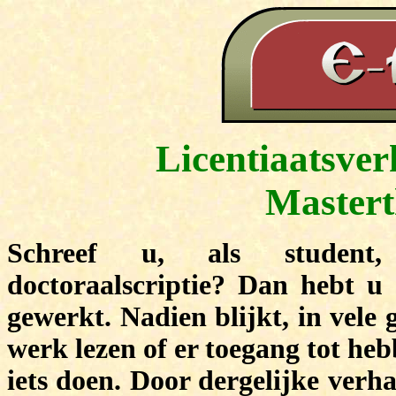
Licentiaatsve
Mastert
S
chreef
u
, als student
,
doctoraalscriptie? Dan hebt u
gewerkt
.
N
adien blijkt
,
in vele 
werk
lezen of er toegang
tot
hebb
iets doen. Door dergelijke verh