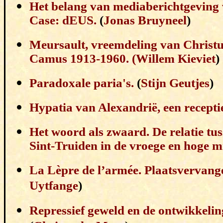
Het belang van mediaberichtgeving 
Case: dEUS.
(
Jonas Bruyneel
)
Meursault, vreemdeling van Christu
Camus 1913-1960. (
Willem Kieviet
)
Paradoxale paria's.
(
Stijn Geutjes
)
Hypatia van Alexandrië, een recepti
Het woord als zwaard. De relatie tu
Sint-Truiden in de vroege en hoge 
La Lèpre de l’armée. Plaatsvervange
Uytfange
)
Repressief geweld en de ontwikkelin