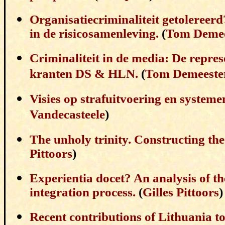
Organisatiecriminaliteit getolereer
in de risicosamenleving.
(
Tom Demee
Criminaliteit in de media: De repre
kranten DS & HLN.
(
Tom Demeeste
Visies op strafuitvoering en systeme
Vandecasteele
)
The unholy trinity. Constructing th
Pittoors
)
Experientia docet? An analysis of t
integration process.
(
Gilles Pittoors
)
Recent contributions of Lithuania t