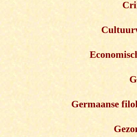
Cri
Cultuur
Economisc
G
Germaanse filol
Gezo