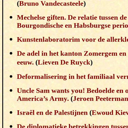
(
Bruno Vandecasteele
)
Mechelse giften. De relatie tussen de
Bourgondische en Habsburgse perio
Kunstenlaboratorim voor de allerkle
De adel in het kanton Zomergem en
eeuw.
(
Lieven De Ruyck
)
Deformalisering in het familiaal v
Uncle Sam wants you! Bedoelde en o
America’s Army.
(
Jeroen Peeterman
Israël en de Palestijnen
(
Ewoud Kiev
De diplomatieke betrekkingen tus