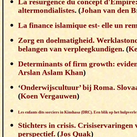
La résurgence du concept d'Empire: 
altermondialistes
. (
Johan van den B
La finance islamique est- elle un rem
Zorg en doelmatigheid. Werklastond
belangen van verpleegkundigen
. (
Ke
Determinants of firm growth: evide
Arslan Aslam Khan
)
‘
Onderwijscultuur’ bij Roma. Slova
(
Koen Vergauwen
)
Les enfants dits sorciers in Kinshasa (DRC). Een blik op het hulpverl
Stichters in crisis. Crisiservarin
perspectief.
(
Jos Quak
)