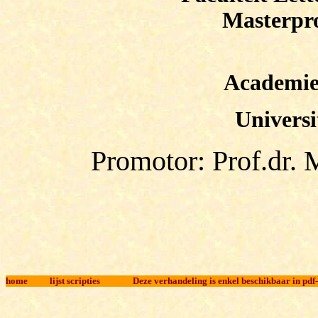
Masterpro
Academie
Universi
Promotor: Prof.dr. 
home
l
ijst scripties
Deze verhandeling is enkel beschikbaar in pdf-