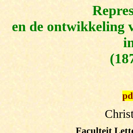
Repres
en de ontwikkeling 
i
(18
pd
Chris
Faculteit Let