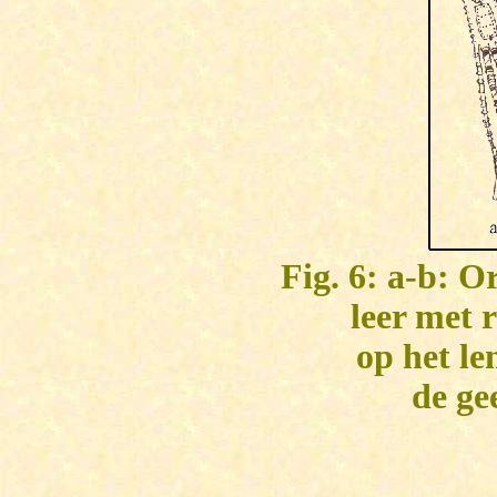
Fig. 6: a-b: 
leer met 
op het le
de ge