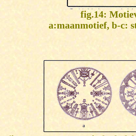
fig.14: Motie
a:maanmotief
,
b-c:
s