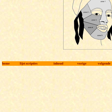
home
lijst scripties
inhoud
vorige
volgende