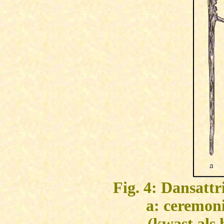
Fig. 4: Dansattr
a: ceremoni
(kwast als 