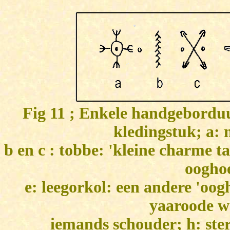
Fig 11 ; Enkele handgebordu
kledingstuk; a: 
b en c : tobbe: 'kleine charme t
ooghoe
e: leegorkol: een andere 'oog
yaaroode wa
iemands schouder; h: ster