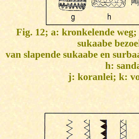
Fig. 12; a: kronkelende weg;
sukaabe bezoek
van slapende sukaabe en surbaab
h: sanda
j: koranlei; k: v