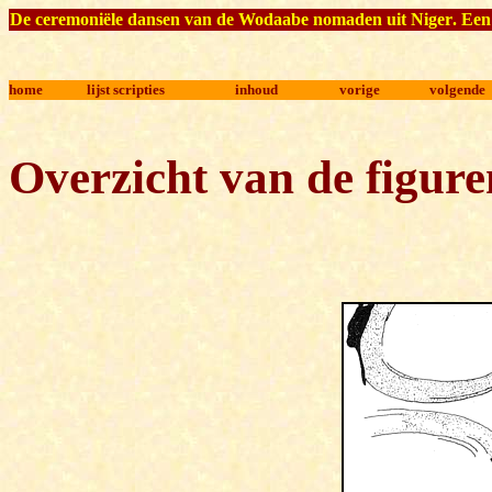
De ceremoniële dansen
van de Wodaabe nomaden uit Niger
.
Een
home
lijst scripties
inhoud
vorige
volgende
Overzicht van de
figure