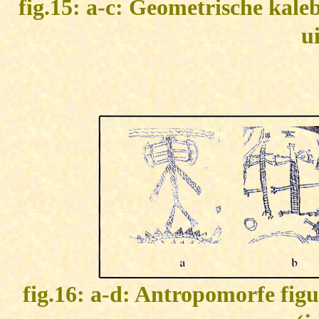
fig.15: a-c: Geometrische kal
u
fig.16: a-d: Antropomorfe figu