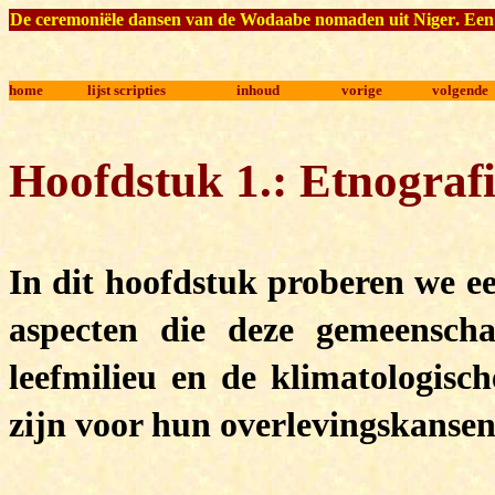
De ceremoniële dansen
van de Wodaabe nomaden uit Niger
.
Een
home
lijst scripties
inhoud
vorige
volgende
Hoofdstuk 1.: Etnograf
In dit hoofdstuk proberen we ee
aspecten die deze gemeensch
leefmilieu en de klimatologisc
zijn voor hun overlevingskansen