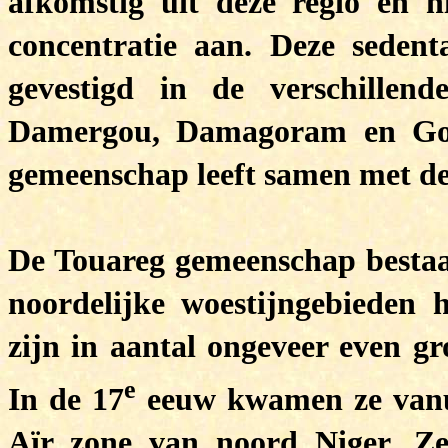
afkomstig uit deze regio en h
concentratie aan. Deze sedent
gevestigd in de verschillen
Damergou, Damagoram en Gou
gemeenschap leeft samen met d
De Touareg gemeenschap bestaa
noordelijke woestijngebieden
zijn in aantal ongeveer even g
e
In de 17
eeuw kwamen ze vanui
Aïr zone van noord Niger. Ze