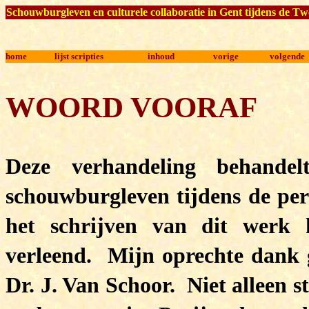
Schouwburgleven en culturele collaboratie in Gent tijdens de
T
w
home
lijst scripties
inhoud
vorige
volgende
WOORD VOORAF
Deze verhandeling behande
schouwburgleven tijdens de per
het schrijven van dit werk
verleend. Mijn oprechte dank ga
Dr. J. Van Schoor. Niet alleen s