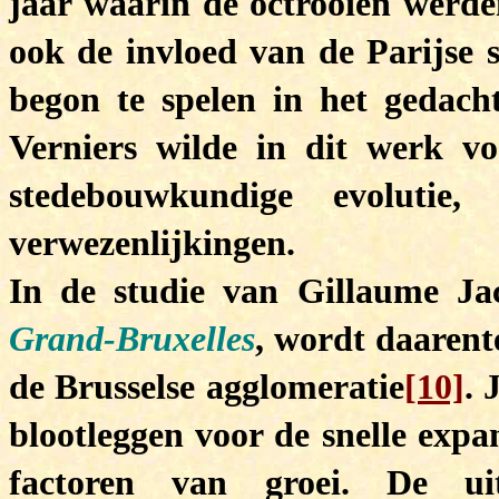
jaar waarin de octrooien werde
ook de invloed van de Parijse
begon te spelen in het gedach
Verniers wilde in dit werk vo
stedebouwkundige evolutie
verwezenlijkingen.
I
n de studie van Gillaume J
Grand-Bruxelles
, wordt daarent
de Brusselse agglomeratie
[10]
. 
blootleggen voor de snelle expa
factoren van groei. De uit