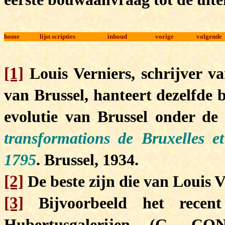
home
lijst scripties
inhoud
vorige
volgende
[1]
Louis Verniers, schrijver va
van Brussel, hanteert dezelfde
evolutie van Brussel onder d
transformations de Bruxelles et
1795
.
Brussel, 1934.
[2]
De beste zijn die van Louis V
[3]
Bijvoorbeeld het recen
Hubertusgalerijen (G. 