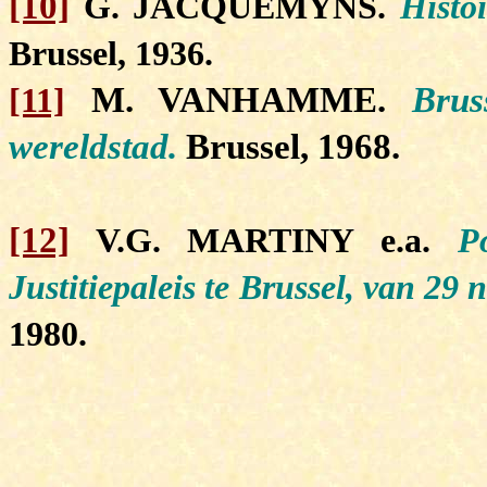
[10]
G. JACQUEMYNS.
Histo
Brussel, 1936.
M. VANHAMME.
Brus
[11]
wereldstad.
Brussel, 1968.
[12]
V.G. MARTINY e.a.
P
Justitiepaleis te Brussel, van 29
1980.