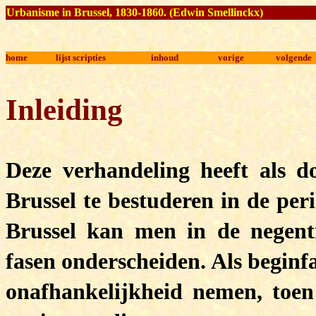
Urbanisme in Brussel
,
1830-1860
. (Edwin Smellinckx)
home
lijst scripties
inhoud
vorige
volgende
Inleiding
Deze verhandeling heeft als 
Brussel te bestuderen in de per
Brussel kan men in de negenti
fasen onderscheiden. Als beginf
onafhankelijkheid nemen, toe