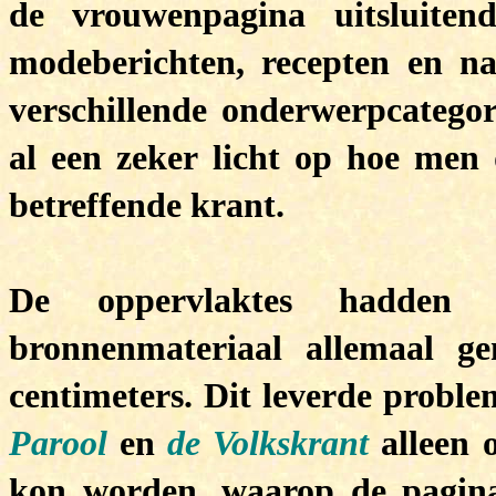
de vrouwenpagina uitsluiten
modeberichten, recepten en n
verschillende onderwerpcategor
al een zeker licht op hoe men 
betreffende krant.
De oppervlaktes hadden 
bronnenmateriaal allemaal g
centimeters. Dit leverde probl
Parool
en
de Volkskrant
alleen o
kon worden, waarop de pagina’