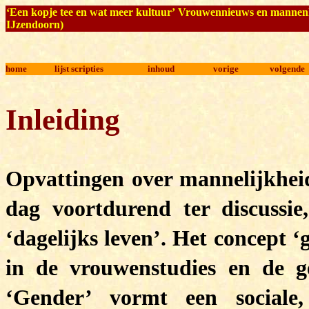
‘Een kopje tee en wat meer kultuur’
Vrouwennieuws en mannenkr
IJzendoorn)
home
lijst scripties
inhoud
vorige
volgende
Inleiding
Opvattingen over mannelijkhei
dag voortdurend ter discussie
‘dagelijks leven’. Het concept 
in de vrouwenstudies en de g
‘Gender’ vormt een sociale, 