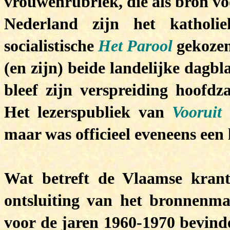
vrouwenrubriek,
die als bron v
Nederland zijn het kathol
socialistische
Het Parool
gekoze
(en zijn) beide landelijke dagb
bleef zijn verspreiding hoofdz
Het lezerspubliek van
Vooruit
c
maar was officieel eveneens een 
Wat betreft de Vlaamse kran
ontsluiting van het bronnenma
voor de jaren 1960-1970 bevinde