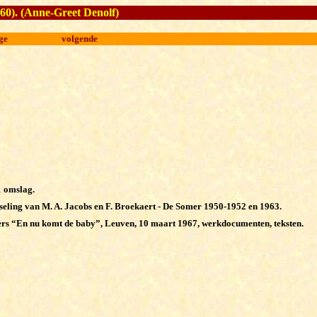
’60)
. (Anne-Greet Denolf)
ge
volgende
1 omslag.
seling van M. A. Jacobs en F. Broekaert - De Somer 1950-1952 en 1963.
rs “En nu komt de baby”, Leuven, 10 maart 1967, werkdocumenten, teksten.