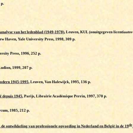
 p.
analyse van het ledenblad (1949-1978)
, Leuven, KUL (onuitgegeven licentiaatsv
New Haven, Yale University Press, 1998, 309 p.
rsity Press, 1996, 252 p.
Ludion, 1999, 207 p.
 modern 1945-1995
, Leuven, Van Halewijck, 1995, 136 p.
é depuis 1945
, Parijs, Librairie Académique Perrin, 1997, 370 p.
rcum, 1985, 212 p.
de
 de ontwikkeling van professionele opvoeding in Nederland en België in de 19