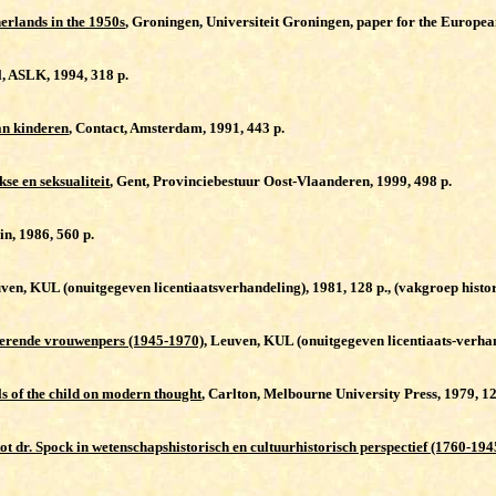
erlands in the 1950s
, Groningen, Universiteit Groningen, paper for the Europea
l, ASLK, 1994, 318 p.
an kinderen
, Contact, Amsterdam, 1991, 443 p.
kse en seksualiteit
, Gent, Provinciebestuur Oost-Vlaanderen, 1999, 498 p.
lin, 1986, 560 p.
uven, KUL (onuitgegeven licentiaatsverhandeling), 1981, 128 p., (vakgroep histo
serende vrouwenpers (1945-1970)
, Leuven, KUL (onuitgegeven licentiaats-verhan
s of the child on modern thought
, Carlton, Melbourne University Press, 1979, 12
t dr. Spock in wetenschapshistorisch en cultuurhistorisch perspectief (1760-194