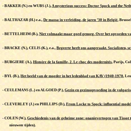
-
BAKKER (N.) en WUBS (J.),
A mysterious success: Doctor Spock and the Neth
-
BALTHAZAR (H.) e.a.,
De massa in verleiding, de jaren ’30 in België
, Brusse
-
BETTELHEIM (B.),
Niet volmaakt maar goed genoeg. Over het opvoeden v
-
BRACKE (N.), CELIS (K.), e.a.,
Begeerte heeft ons aangeraakt. Socialisten, se
-
BURGIERE (A.),
Histoire de la famille, 2. Le choc des modernités
, Parijs, Co
-
BYL (B.),
Het beeld van de moeder in het ledenblad van KAV (1940-1970
, Le
-
CEULEMANS (L.) en ALGOED (P.),
Gezin en gezinsopvoeding in de vulgari
-
CLEVERLEY (J.) en PHILLIPS (D.),
From Locke to Spock: influential model
-
COLEN (W.),
Geschiedenis van de geheime zone: onanievertogen van Tissot to
nieuwste tijden).