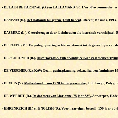
-
DELAISI DE PARSEVAL (G.) en LALLAMAND (S.),
L’art d’accommoder les b
-
DAMSMA (D.),
Het Hollands huisgezin (1560-heden)
, Utrecht, Kosmos, 1993, 
-
DASBERG (L.),
Grootbrengen door kleinhouden als historisch verschijnsel
, 
-
DE PAEPE (M.),
De pedagogisering achterna. Aanzet tot de genealogie van de
-
DE SCHRIJVER (R.),
Historiografie. Vijfentwintig eeuwen geschiedschrijvi
-
DE VISSCHER (R.),
KAV: Gezin, gezinsplanning, seksualiteit en feminisme 1
-
DEVLIN (V.),
Motherhood: from 1920 to the present day
, Edinburgh, Polygon
-
DE WEERDT (D.),
De dochters van Marianne. 75 jaar SVV
, Antwerpen, Hadew
-
EHRENREICH (B.) en ENGLISH (D.),
Voor haar eigen bestwil: 150 jaar ad