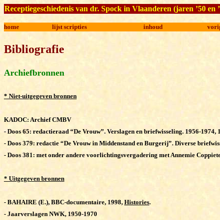
Receptiegeschiedenis van dr. Spock in Vlaanderen (jaren ’50 en 
home
lijst scripties
inhoud
vori
Bibliografie
Archiefbronnen
* Niet-uitgegeven bronnen
KADOC: Archief CMBV
-
Doos 65: redactieraad “De Vrouw”. Verslagen en briefwisseling. 1956-1974, 
-
Doos 379: redactie “De Vrouw in Middenstand en Burgerij”. Diverse briefwis
-
Doos 381: met onder andere voorlichtingsvergadering met Annemie Coppiete
* Uitgegeven bronnen
-
BAHAIRE (E.), BBC-documentaire, 1998,
Histories
.
-
Jaarverslagen NWK, 1950-1970