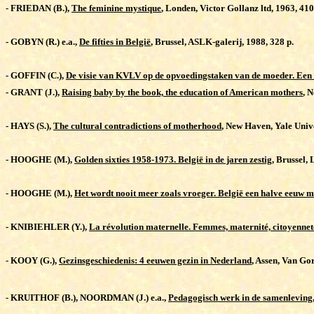
-
FRIEDAN (B.),
The feminine mystique
, Londen, Victor Gollanz ltd, 1963, 410
-
GOBYN (R.) e.a.,
De fifties in België
, Brussel, ASLK-galerij, 1988, 328 p.
-
GOFFIN (C.),
De visie van KVLV op de opvoedingstaken van de moeder. Een 
-
GRANT (J.),
Raising baby by the book, the education of American mothers
, 
-
HAYS (S.),
The cultural contradictions of motherhood
, New Haven, Yale Unive
-
HOOGHE (M.),
Golden sixties 1958-1973. België in de jaren zestig
, Brussel, 
-
HOOGHE (M.),
Het wordt nooit meer zoals vroeger. België een halve eeuw
-
KNIBIEHLER (Y.),
La révolution maternelle. Femmes, maternité, citoyennet
-
KOOY (G.),
Gezinsgeschiedenis: 4 eeuwen gezin in Nederland
, Assen, Van Go
-
KRUITHOF (B.), NOORDMAN (J.) e.a.,
Pedagogisch werk in de samenleving,