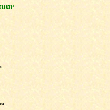
tuur
is
gen