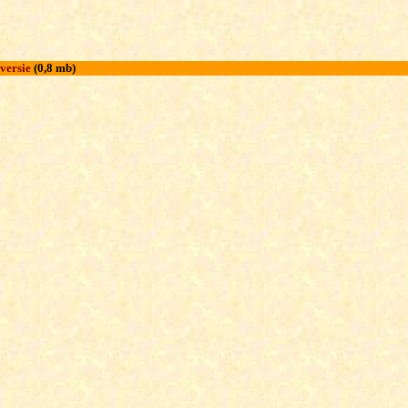
versie
(0,8 mb)