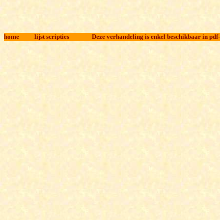
home
l
ijst scripties
Deze verhandeling is enkel beschikbaar in pdf-