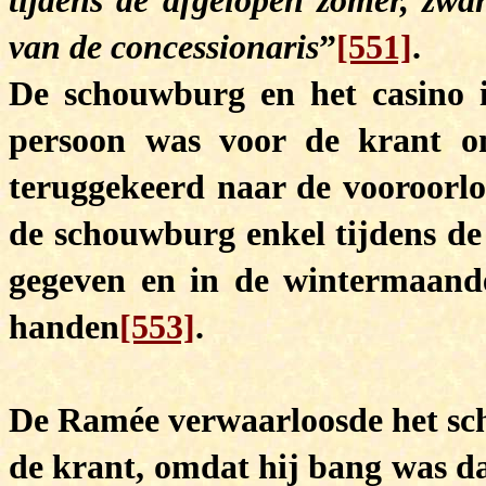
tijdens de afgelopen zomer, zwa
van de concessionaris
”
[551]
.
De schouwburg en het casino 
persoon was voor de krant o
teruggekeerd naar de vooroorlog
de schouwburg enkel tijdens de
gegeven en in de wintermaande
handen
[553]
.
De Ramée verwaarloosde het s
de krant, omdat hij bang was da