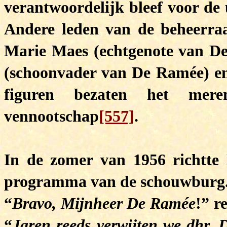
verantwoordelijk bleef voor de 
Andere leden van de beheerra
Marie Maes (echtgenote van D
(schoonvader van De Ramée) en
figuren bezaten het mer
vennootschap
[557]
.
In de zomer van 1956 richtte
programma van de schouwburg
“
Bravo, Mijnheer De Ramée
!” r
“
Jaren reeds verwijten we dhr. 