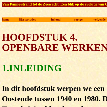
Van Panne-strand tot de Zeewacht. Een blik op de evolutie van 
home
lijst scripties
inhoud
vorige
volgende
HOOFDSTUK 4.
O
PENBARE WERKE
1.I
NLEIDING
In dit hoofdstuk werpen we een 
Oostende tussen 1940 en 1980. 