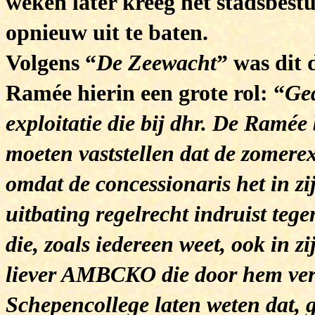
weken later kreeg het stadsbes
opnieuw uit te baten.
Volgens “
De Zeewacht
” was dit 
Ramée hierin een grote rol: “
Ged
exploitatie die bij dhr. De Ramée
moeten vaststellen dat de zomere
omdat de concessionaris het in zi
uitbating regelrecht indruist teg
die, zoals iedereen weet, ook in z
liever AMBCKO die door hem vert
Schepencollege laten weten dat, 