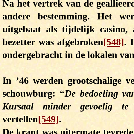
Na het vertrek van de gealliee
andere bestemming. Het we
uitgebaat als tijdelijk casino
bezetter was afgebroken
[548]
. 
ondergebracht in de lokalen va
In ’46 werden grootschalige v
schouwburg: “
De bedoeling va
Kursaal minder gevoelig te
vertellen
[549]
.
De krant was uitermate tevrede