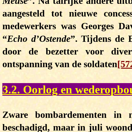
Meuse
”. Na talrijke andere ui
aangesteld tot nieuwe conces
medewerkers was Georges Dave
“
Echo d’Ostende
”. Tijdens de 
door de bezetter voor diver
ontspanning van de soldaten
[57
3.2. Oorlog en wederopbo
Zware bombardementen in m
beschadigd, maar in juli woond