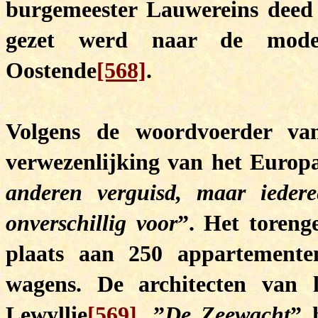
burgemeester Lauwereins deed u
gezet werd naar de moder
Oostende
[568]
.
Volgens de woordvoerder va
verwezenlijking van het Europ
anderen verguisd, maar iedere
onverschillig voor
”. Het toren
plaats aan 250 appartemente
wagens. De architecten van
Lewyllie
[569]
. ”
De Zeewacht
” 