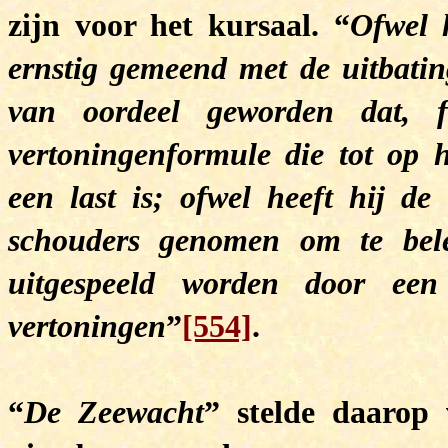
zijn voor het kursaal. “
Ofwel 
ernstig gemeend met de uitbati
van oordeel geworden dat, f
vertoningenformule die tot op 
een last is; ofwel heeft hij d
schouders genomen om te bel
uitgespeeld worden door ee
vertoningen
”
[554]
.
“
De Zeewacht
” stelde daarop