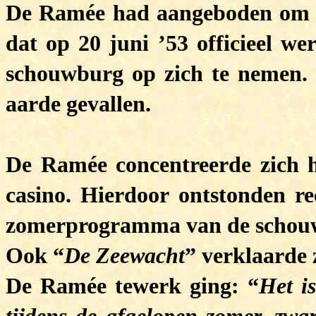
De Ramée had aangeboden om na
dat op 20 juni ’53 officieel w
schouwburg op zich te nemen. D
aarde gevallen.
De Ramée concentreerde zich h
casino. Hierdoor ontstonden r
zomerprogramma van de schouwb
Ook “
De Zeewacht
” verklaarde 
De Ramée tewerk ging: “
Het i