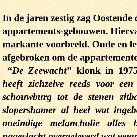
In de jaren zestig zag Oostende 
appartements-gebouwen. Hierva
markante voorbeeld. Oude en l
afgebroken om de appartemente
“
De Zeewacht
” klonk in 1975
heeft zichzelve reeds voor ee
schouwburg tot de stenen zit
slopershamer al heel wat ingeb
oneindige melancholie alles
nageslacht overgeleverd wat waa