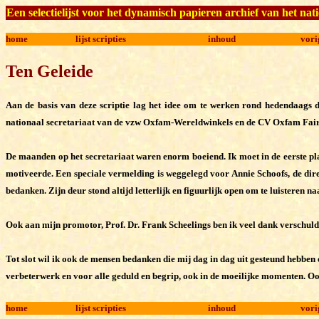
Een selectielijst voor het dynamisch papieren archief van het 
home
lijst scripties
inhoud
vori
Ten Geleide
Aan de basis van deze scriptie lag het idee om te werken rond hedendaags 
nationaal secretariaat van de vzw Oxfam-Wereldwinkels en de CV Oxfam Fairt
De maanden op het secretariaat waren enorm boeiend. Ik moet in de eerste pla
motiveerde. Een speciale vermelding is weggelegd voor Annie Schoofs, de dire
bedanken. Zijn deur stond altijd letterlijk en figuurlijk open om te luisteren n
Ook aan mijn promotor, Prof. Dr. Frank Scheelings ben ik veel dank verschuldi
Tot slot wil ik ook de mensen bedanken die mij dag in dag uit gesteund hebben 
verbeterwerk en voor alle geduld en begrip, ook in de moeilijke momenten. Oo
home
lijst scripties
inhoud
vori