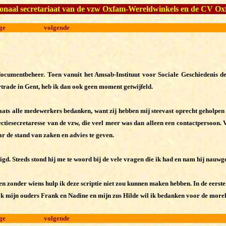
nationaal secretariaat van de vzw Oxfam-Wereldwinkels en de CV Ox
ge
volgende
documentbeheer. Toen vanuit het Amsab-Instituut voor Sociale Geschiedenis d
rade in Gent, heb ik dan ook geen moment getwijfeld.
ats alle medewerkers bedanken, want zij hebben mij steevast oprecht geholpen 
ctiesecretaresse van de vzw, die veel meer was dan alleen een contactpersoon. 
aar de stand van zaken en advies te geven.
gd. Steeds stond hij me te woord bij de vele vragen die ik had en nam hij nauwge
en zonder wiens hulp ik deze scriptie niet zou kunnen maken hebben. In de eerst
k mijn ouders Frank en Nadine en mijn zus Hilde wil ik bedanken voor de morel
ge
volgende