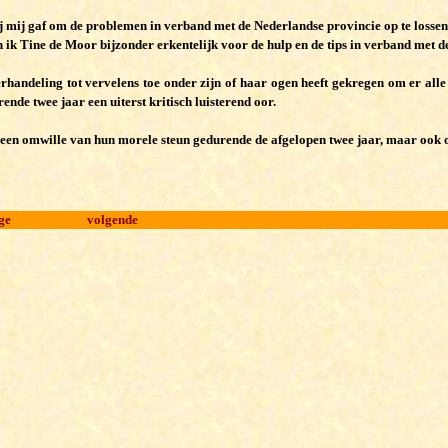
j mij gaf om de problemen in verband met de Nederlandse provincie op te lossen
en ik Tine de Moor bijzonder erkentelijk voor de hulp en de tips in verband met
andeling tot vervelens toe onder zijn of haar ogen heeft gekregen om er alle t
nde twee jaar een uiterst kritisch luisterend oor.
alleen omwille van hun morele steun gedurende de afgelopen twee jaar, maar ook 
ge
volgende