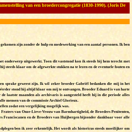
menstelling van een broedercongregatie (1830-1990). (Joris De
and gekomen zijn zonder de hulp en medewerking van een aantal personen. Ik ben
t onderwerp uitgewerkt. Toen dit vaststond kon ik steeds bij hem terecht met
 hij steeds klaar om de afgewerkte stukken na te lezen en de eventuele fouten en
 sprake geweest zijn. Ik wil zeker broeder Gabriël bedanken die mij in het
erder stond hij altijd klaar om mij te ontvangen. Broeder Eduard is van harte
 laatste maanden als archivaris is aangesteld heeft hij in die periode alles
 alle mensen van de commissie Archief Glorieux.
ellen zodat een vergelijking mogelijk was.
de Fraters van Onze-Lieve-Vrouw van Barmhartigheid, de Broeders Penitenten,
rs Franciscanen en de Broeders van Huijbergen bijzonder dankbaar voor alle
plegen ben ik zeer erkentelijk. Het wordt als historicus steeds moeilijker om