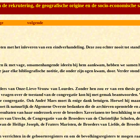
e rekrutering, de geografische origine en de socio-economische sa
ge
volgende
sloten met het inleveren van een eindverhandeling. Deze zou echter nooit tot st
 Toen ik met vage, onsamenhangende ideeën bij hem aankwam, hebben we samen he
 jaar elke bibliografische notitie, die onder zijn ogen kwam, door. Verder stond
rs van Onze-Lieve-Vrouw van Lourdes. Zonder hen zou er van een thesis geen
 vragen over de toestand van de congregatie kon hij met gemak beantwoorden. V
de congregatie. Ook André Maes moet ik enige dank betuigen. Hoewel hij maar de
moet ik natuurlijk de Algemene Overste bedanken die de archieven openstelde en
resultaten van haar onderzoek over de broeders Xaverianen ter beschikking te st
rs van Utrecht, de Congregatie van de Broeders van de Christelijke Scholen, 
n de Heilige Joseph, de Fraters Maristen, de Broeders van Liefde, de Broede
verrichten in de geboorteregisters en om de bevolkingsregisters te mogen raad