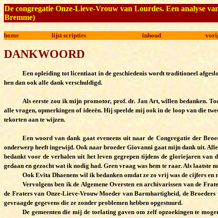
De congregatie Onze-Lieve-Vrouw van Lourdes. Een analyse van d
Bremme)
home
lijst scripties
inhoud
vori
D
ANKWOORD
Een opleiding tot licentiaat in de geschiedenis wordt traditioneel afge
hen dan ook alle dank verschuldigd.
Als eerste zou ik mijn promotor, prof. dr. Jan Art, willen bedanken.
alle vragen, opmerkingen of ideeën. Hij speelde mij ook in de loop van die twee
tekorten aan te wijzen.
Een woord van dank gaat eveneens uit naar de Congregatie der Broede
onderwerp heeft ingewijd. Ook naar broeder Giovanni gaat mijn dank uit. Alle
bedankt voor de verhalen uit het leven gegrepen tijdens de gloriejaren van 
gedaan en gezocht wat ik nodig had. Geen vraag was hem te raar. Als laatste 
Ook Evita Dhaenens wil ik bedanken omdat ze zo vrij was de cijfers en 
Vervolgens ben ik de Algemene Oversten en archivarissen van de Frate
de Fraters van Onze-Lieve-Vrouw Moeder van Barmhartigheid, de Broeders va
gevraagde gegevens die ze zonder problemen hebben opgestuurd.
De gemeenten die mij de toelating gaven om zelf opzoekingen te mogen 