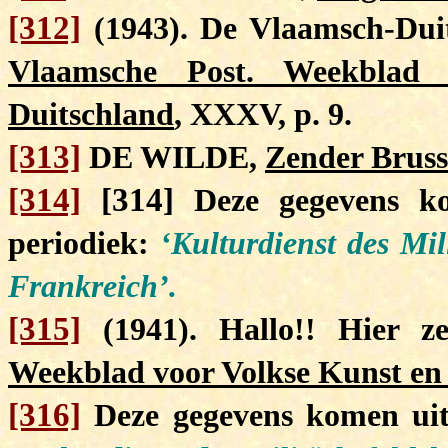
[312]
(1943). De Vlaamsch-Duit
Vlaamsche Post. Weekblad 
Duitschland
, XXXV, p. 9.
[313]
DE WILDE,
Zender Bruss
[314]
[314]
Deze gegevens ko
periodiek:
‘Kulturdienst des Mi
Frankreich’.
[315]
(1941). Hallo!! Hier z
Weekblad voor Volkse Kunst en
[316]
Deze gegevens komen uit