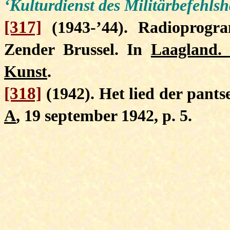
‘Kulturdienst des Militärbefehls
[317]
(1943-’44). Radioprog
Zender Brussel. In
Laagland. 
Kunst
.
[318]
(1942). Het lied der pants
A
, 19 september 1942, p. 5.