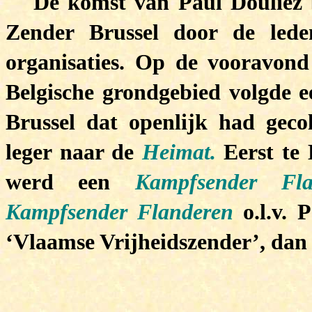
De komst van Paul Douliez 
Zender Brussel door de lede
organisaties. Op de vooravond
Belgische grondgebied volgde e
Brussel dat openlijk had geco
leger naar de
Heimat.
Eerst te 
werd een
Kampfsender Fl
Kampfsender Flanderen
o.l.v. 
‘Vlaamse Vrijheidszender’, dan 