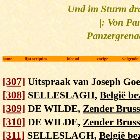
Und im Sturm dra
|: Von Pa
Panzergrenad
home
lijst scripties
inhoud
vorige
volgende
[307]
Uitspraak van Joseph Goeb
[308]
SELLESLAGH,
België be
[309]
DE WILDE,
Zender Bruss
[310]
DE WILDE,
Zender Bruss
[311]
SELLESLAGH,
België be