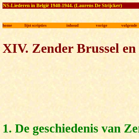
NS-Liederen in België 1940-1944
. (Laurens De Strijcker)
home
lijst scripties
inhoud
vorige
volgende
XIV. Zender Brussel en
1. De geschiedenis van Z