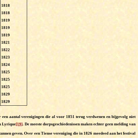
1818
1818
1819
1819
1819
1821
1822
1823
1824
1825
1825
1825
1829
1829
r een aantal verenigingen die al voor 1851 terug verdwenen en bijgevolg niet
n Lyrique
[19]
. De meeste dorpsgeschiedenissen maken echter geen melding van
t kunnen geven. Over een Tiense vereniging die in 1826 meedeed aan het festival