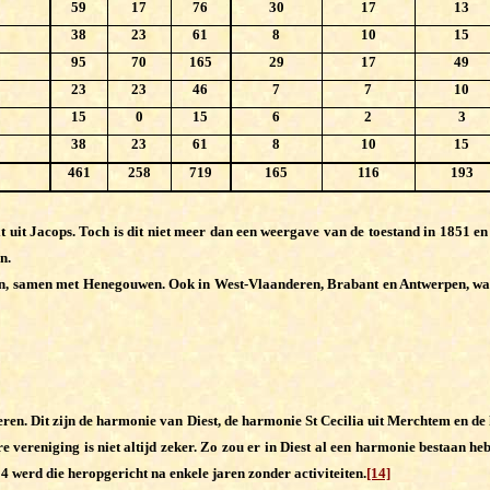
59
17
76
30
17
13
38
23
61
8
10
15
95
70
165
29
17
49
23
23
46
7
7
10
15
0
15
6
2
3
38
23
61
8
10
15
461
258
719
165
116
193
haalt uit Jacops. Toch is dit niet meer dan een weergave van de toestand in 1851 
n.
, samen met Henegouwen. Ook in West-Vlaanderen, Brabant en Antwerpen, waar 
ren. Dit zijn de harmonie van Diest, de harmonie St Cecilia uit Merchtem en de
re vereniging is niet altijd zeker. Zo zou er in Diest al een harmonie bestaan h
 werd die heropgericht na enkele jaren zonder activiteiten.
[14]