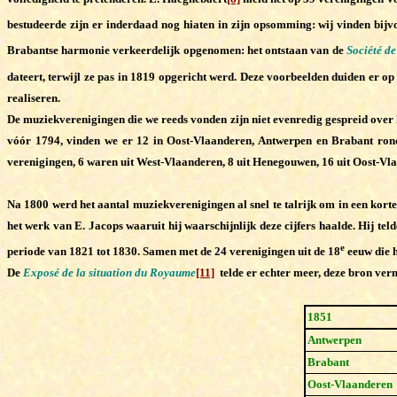
bestudeerde zijn er inderdaad nog hiaten in zijn opsomming: wij vinden bijv
Brabantse harmonie verkeerdelijk opgenomen: het ontstaan van de
Société d
dateert, terwijl ze pas in 1819 opgericht werd. Deze voorbeelden duiden er o
realiseren.
De muziekverenigingen die we reeds vonden zijn niet evenredig gespreid over 
vóór 1794, vinden we er 12 in Oost-Vlaanderen, Antwerpen en Brabant ron
verenigingen, 6 waren uit West-Vlaanderen, 8 uit Henegouwen, 16 uit Oost-V
Na 1800 werd het aantal muziekverenigingen al snel te talrijk om in een korte
het werk van E. Jacops waaruit hij waarschijnlijk deze cijfers haalde. Hij te
e
periode van 1821 tot 1830. Samen met de 24 verenigingen uit de 18
eeuw die h
De
Exposé de la situation du Royaume
[11]
telde er echter meer, deze bron verm
1851
Antwerpen
Brabant
Oost-Vlaanderen