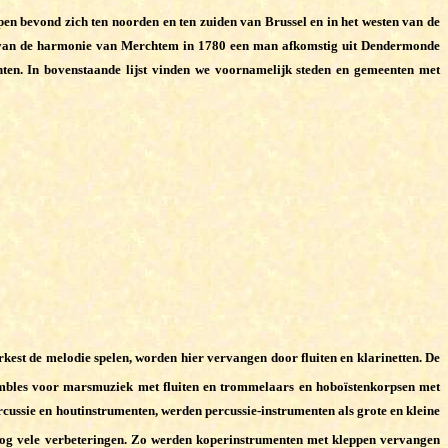
pen bevond zich ten noorden en ten zuiden van Brussel en in het westen van de
hter van de harmonie van Merchtem in 1780 een man afkomstig uit Dendermonde
ten. In bovenstaande lijst vinden we voornamelijk steden en gemeenten met
rkest de melodie spelen, worden hier vervangen door fluiten en klarinetten. De
mbles voor marsmuziek met fluiten en trommelaars en hoboïstenkorpsen met
rcussie en houtinstrumenten, werden percussie-instrumenten als grote en kleine
og vele verbeteringen. Zo werden koperinstrumenten met kleppen vervangen