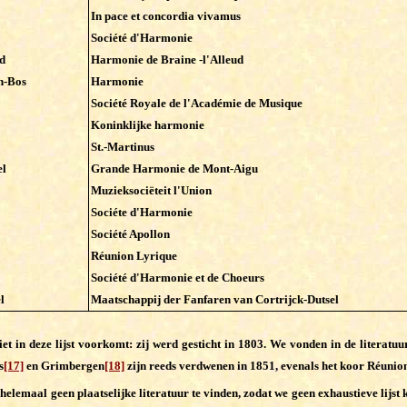
In pace et concordia vivamus
Société d'Harmonie
d
Harmonie de Braine -l'Alleud
n-Bos
Harmonie
Société Royale de l'Académie de Musique
Koninklijke harmonie
St.-Martinus
el
Grande Harmonie de Mont-Aigu
Muzieksociëteit l'Union
Sociéte d'Harmonie
Société Apollon
Réunion Lyrique
Société d'Harmonie et de Choeurs
l
Maatschappij der Fanfaren van Cortrijck-Dutsel
 in deze lijst voorkomt: zij werd gesticht in 1803. We vonden in de literatuu
s
[17]
en Grimbergen
[18]
zijn reeds verdwenen in 1851, evenals het koor Réunio
 helemaal geen plaatselijke literatuur te vinden, zodat we geen exhaustieve lijs