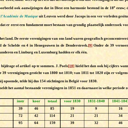
e
oorbeeld ook aanwijzingen dat in Diest een harmonie bestond in de 18
eeuw; d
e l’Académie de Musique
uit Leuven werd door Jacops in een ver verleden gesitue
p dat er eerst een fundament moet bestaan van grondig plaatselijk onderzoek v
het land. De eerste verenigingen van ons land waren geografisch geconcentreerd
d de Schelde en 4 in Henegouwen in de Denderstreek.
[9]
Onder de 39 vernoem
laanderen en Limburg en Luxemburg hadden er elk één.
 bijdrage of artikel op te sommen. J. Poels
[10]
hield het dan ook bij cijfers wan
lde 39 verenigingen gesticht van 1800 tot 1810; van 1811 tot 1820 zijn er volge
ij opsomde, telde hij dus 154 stichtingen in België voor 1830.
eldt het aantal bestaande verenigingen in 1851 en daarnaast in welke periode ze 
instr
koor
totaal
voor 1830
1831-1840
1841-184
39
46
85
19
9
16
72
42
114
21
21
34
95
64
159
39
32
46