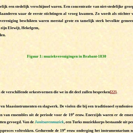
jk een stedelijk verschijnsel waren. Een concentratie van niet-stedelijke groe
ost-Vlaanderen waar de eerste stichtingen al vroeg kwamen. Zo wordt als stic
ereniging beschikten waren meestal grote en tamelijk sterk bevolkte gemeen
zijn Elewijt, Hekelgem,
den.
Figuur 1: muziekverenigingen in Brabant-1830
 de verschillende orkestvormen die we in dit deel zullen bespreken
[22]
.
en blaasinstrumenten en slagwerk. De violen die bij een traditioneel symfonieo
e
n van ensembles uit de periode voor de 19
eeuw. Enerzijds waren er de ense
tten gevoegd. Van de
Janitsarenmuziek
, een Turks muziekkorps bestaande uit pe
e
gsproces voltrokken. Gedurende de 19
eeuw onderging het instrumentarium n