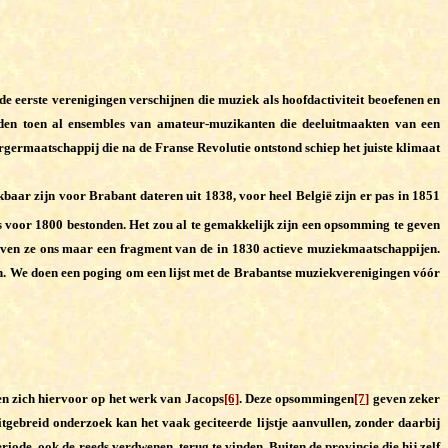
 eerste verenigingen verschijnen die muziek als hoofdactiviteit beoefenen en
onden toen al ensembles van amateur-muzikanten die deeluitmaakten van een
germaatschappij die na de Franse Revolutie ontstond schiep het juiste klimaat
aar zijn voor Brabant dateren uit 1838, voor heel België zijn er pas in 1851
s voor 1800 bestonden. Het zou al te gemakkelijk zijn een opsomming te geven
 geven ze ons maar een fragment van de in 1830 actieve muziekmaatschappijen.
pen. We doen een poging om een lijst met de Brabantse muziekverenigingen vóór
en zich hiervoor op het werk van Jacops
[6]
. Deze opsommingen
[7]
geven zeker
itgebreid onderzoek kan het vaak geciteerde lijstje aanvullen, zonder daarbij
riode, ook de reeds verdwenen, terug te vinden. Buiten de provincie die hij zelf