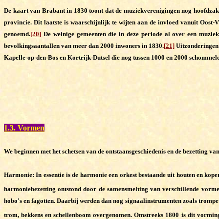
De kaart van Brabant in 1830 toont dat de muziekverenigingen nog hoofdzakeli
provincie. Dit laatste is waarschijnlijk te wijten aan de invloed vanuit O
genoemd.
[20]
De weinige gemeenten die in deze periode al over een muziekv
bevolkingsaantallen van meer dan 2000 inwoners in 1830.
[21]
Uitzonderingen 
Kapelle-op-den-Bos en Kortrijk-Dutsel die nog tussen 1000 en 2000 schommel
1.3. Vormen
We beginnen met het schetsen van de ontstaansgeschiedenis en de bezetting van
Harmonie: In essentie is de harmonie een orkest bestaande uit houten en koper
harmoniebezetting ontstond door de samensmelting van verschillende vorme
hobo's en fagotten. Daarbij werden dan nog signaalinstrumenten zoals trompe
trom, bekkens en schellenboom overgenomen. Omstreeks 1800 is dit vormin