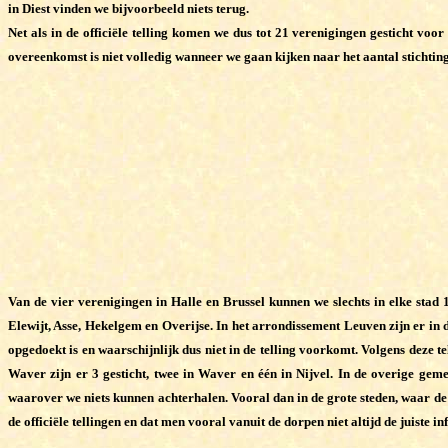
in Diest vinden we bijvoorbeeld niets terug.
Net als in de officiële telling komen we dus tot 21 verenigingen gesticht voo
overeenkomst is niet volledig wanneer we gaan kijken naar het aantal stichtin
Van de vier verenigingen in Halle en Brussel kunnen we slechts in elke stad
Elewijt, Asse, Hekelgem en Overijse. In het arrondissement Leuven zijn er in
opgedoekt is en waarschijnlijk dus niet in de telling voorkomt. Volgens deze t
Waver zijn er 3 gesticht, twee in Waver en één in Nijvel. In de overige gem
waarover we niets kunnen achterhalen. Vooral dan in de grote steden, waar de m
de officiële tellingen en dat men vooral vanuit de dorpen niet altijd de juiste i