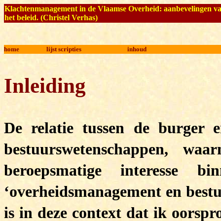
Klachtenmanagement in de Vlaamse Overheid:
aanbevelingen v
het beleid
. (
Christel Verhas
)
home
lijst scripties
inhoud
Inleiding
De relatie tussen de burger 
bestuurswetenschappen, waa
beroepsmatige interesse 
‘overheidsmanagement en bestuu
is in deze context dat ik oorsp