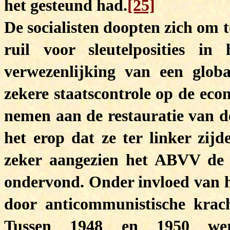
het gesteund had.
[25]
De socialisten doopten zich om to
ruil voor sleutelposities in 
verwezenlijking van een globaa
zekere staatscontrole op de eco
nemen aan de restauratie van d
het erop dat ze ter linker zi
zeker aangezien het ABVV de 
ondervond. Onder invloed van 
door anticommunistische krach
Tussen 1948 en 1950 wer