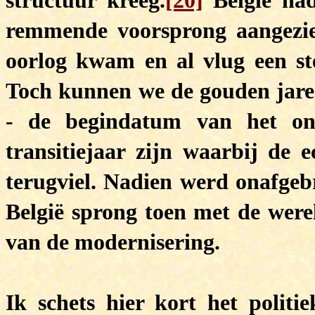
structuur kreeg.
[20]
België had
remmende voorsprong aangezie
oorlog kwam en al vlug een st
Toch kunnen we de gouden jaren
- de begindatum van het ond
transitiejaar zijn waarbij de 
terugviel. Nadien werd onafgeb
België sprong toen met de werel
van de modernisering.
Ik schets hier kort het politi