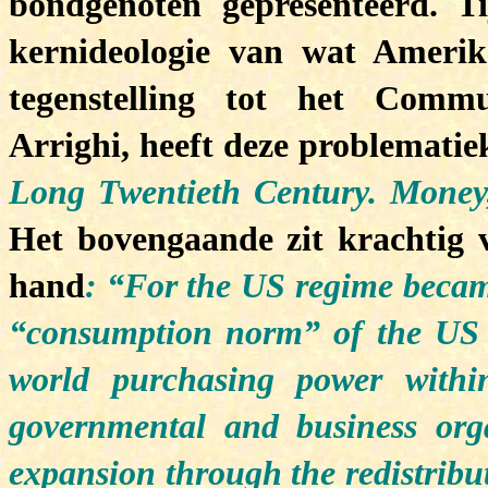
bondgenoten gepresenteerd. 
kernideologie van wat Ameri
tegenstelling tot het Commu
Arrighi, heeft deze problemati
Long Twentieth Century.
Money,
Het bovengaande zit krachtig v
hand
: “For the US regime becam
“consumption norm” of the US l
world purchasing power withi
governmental and business orga
expansion through the redistribut