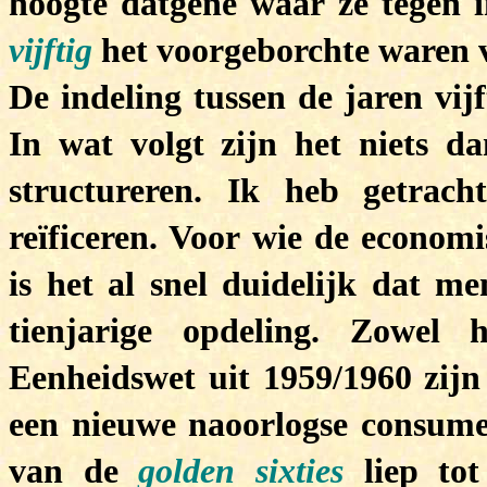
hoogte datgene waar ze tegen 
vijftig
het voorgeborchte waren
De indeling tussen de jaren vijft
In wat volgt zijn het niets da
structureren. Ik heb getrac
reïficeren. Voor wie de econom
is het al snel duidelijk dat m
tienjarige opdeling. Zowel
Eenheidswet uit 1959/1960 zijn
een nieuwe naoorlogse consum
van de
golden sixties
liep tot