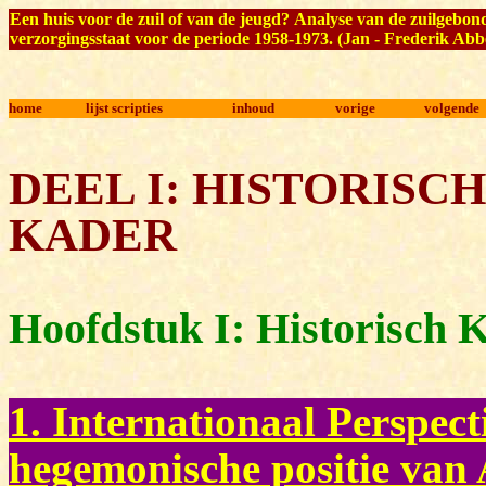
Een huis voor de zuil of van de jeugd?
Analyse van de zuilgebond
verzorgingsstaat voor de periode 1958-1973
. (Jan - Frederik Abb
home
lijst scripties
inhoud
vorige
volgende
DEEL I: HISTORISC
KADER
Hoofdstuk I: Historisch 
1. Internationaal Perspect
hegemonische positie van