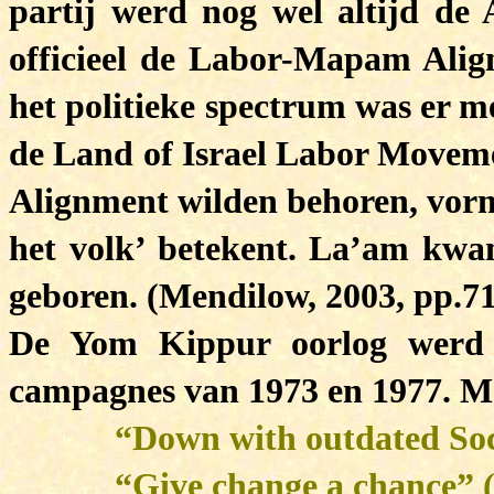
partij werd nog wel altijd de
officieel de Labor-Mapam Ali
het politieke spectrum was er m
de Land of Israel Labor Movemen
Alignment wilden behoren, vorm
het volk’ betekent. La’am kwa
geboren. (Mendilow, 2003, pp.7
De Yom Kippur oorlog werd 
campagnes van 1973 en 1977.
Me
“Down with outdated Soci
“Give change a chance” (Me