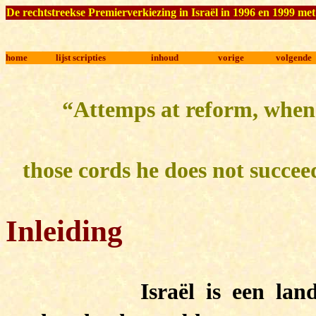
De rechtstreekse Premierverkiezing in Israël in 1996 en 1999 me
home
lijst scripties
inhoud
vorige
volgende
“Attemps at reform, when t
those cords he does not succee
Inleiding
Israël is een land dat 