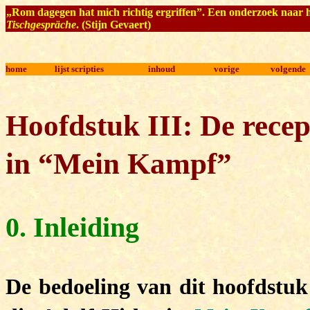
„Rom dagegen hat mich richtig ergriffen”
.
Een onderzoek naar h
Tischgespräche
. (Stijn Gevaert)
home
lijst scripties
inhoud
vorige
volgende
Hoofdstuk III: De rece
in “Mein Kampf”
0. Inleiding
De bedoeling van dit hoofdstuk