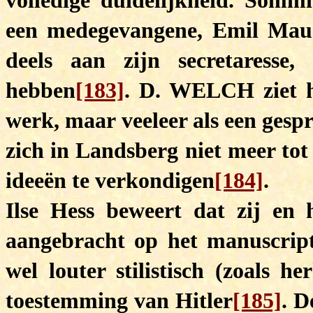
volledige duidelijkheid. Somm
een medegevangene, Emil Mau
deels aan zijn secretaress
hebben
[183]
. D. WELCH ziet he
werk, maar veeleer als een gesp
zich in Landsberg niet meer tot
ideeën te verkondigen
[184]
.
Ilse Hess beweert dat zij en 
aangebracht op het manuscript
wel louter stilistisch (zoals h
toestemming van Hitler
[185]
. D