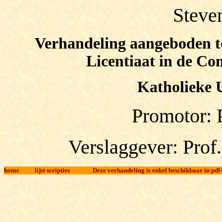
Steve
Verhandeling aangeboden to
Licentiaat in de C
Katholieke U
Promotor: 
Verslaggever: Pr
home
l
ijst scripties
Deze verhandeling is enkel beschikbaar in pdf-